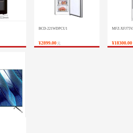
BCD-221WDPCU1
MFZ-XFJ75V
¥2899.00
¥18300.00
元