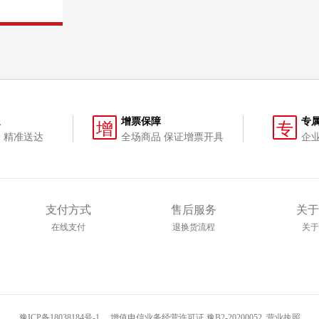
送
增票保障
专
增
专
 精准送达
全场商品 保证增票开具
企
支付方式
售后服务
关于
在线支付
退换货流程
关于
豫ICP备18038184号-1
增值电信业务经营许可证 豫B2-20200052
营业执照