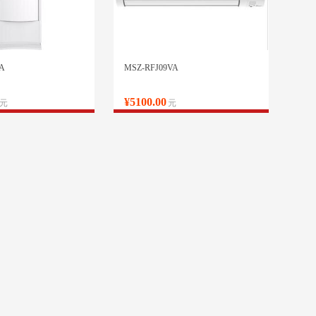
A
MSZ-RFJ09VA
¥5100.00
元
元