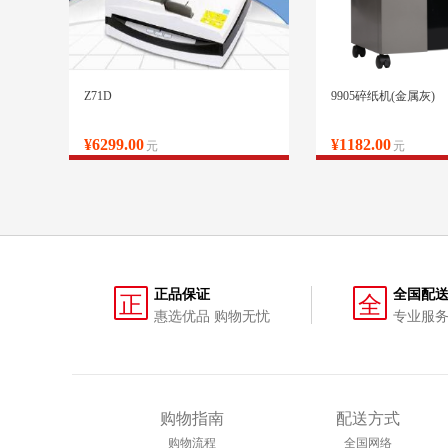
Z71D
9905碎纸机(金属灰)
¥6299.00
¥1182.00
元
元
正品保证
全国配
正
全
惠选优品 购物无忧
专业服务
购物指南
配送方式
购物流程
全国网络