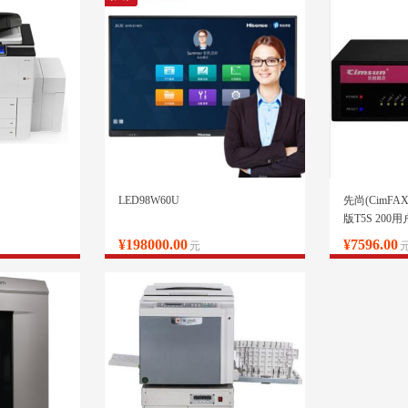
LED98W60U
先尚(CimF
版T5S 200
速33.6K 网
¥198000.00
¥7596.00
元