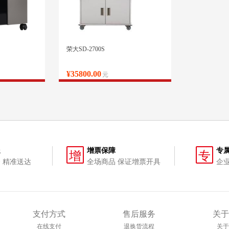
荣大SD-2700S
¥35800.00
元
送
增票保障
专
增
专
 精准送达
全场商品 保证增票开具
企
支付方式
售后服务
关于
在线支付
退换货流程
关于