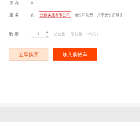
库 存
0
服 务
由
煜德实业有限公司
销售和发货，并享受售后服务
+
数 量
起发量1，装箱量（1/每箱）
-
立即购买
加入购物车